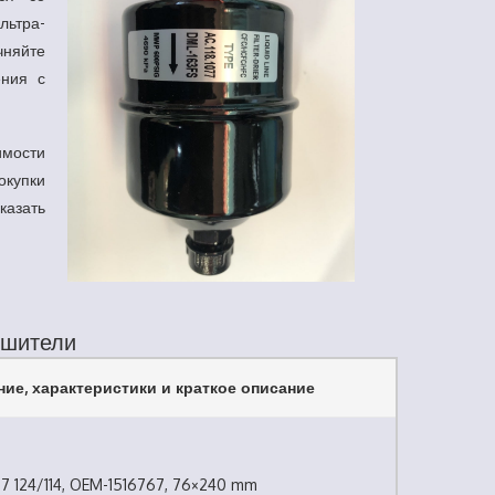
ьтра-
няйте
ения с
имости
окупки
казать
ушители
ие, характеристики и краткое описание
 124/114, OEM-1516767, 76×240 mm