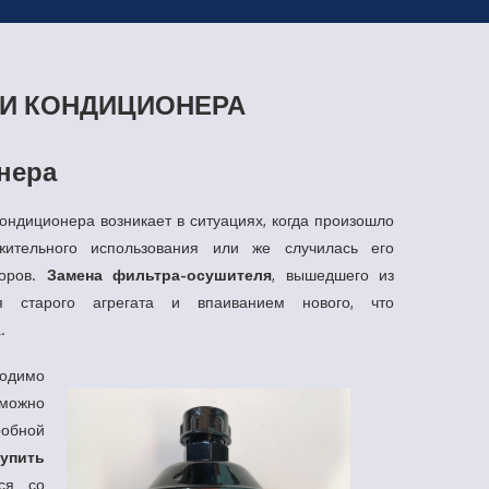
И КОНДИЦИОНЕРА
нера
ндиционера возникает в ситуациях, когда произошло
жительного использования или же случилась его
торов.
Замена фильтра-осушителя
, вышедшего из
ия старого агрегата и впаиванием нового, что
.
ходимо
 можно
робной
купить
ься со